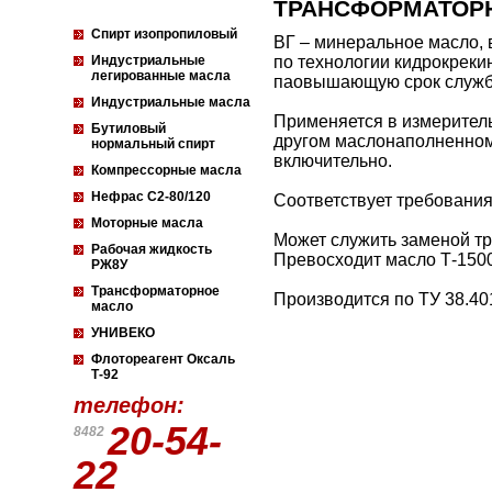
ТРАНСФОРМАТОРН
Спирт изопропиловый
ВГ – минеральное масло,
Индустриальные
по технологии кидрокреки
легированные масла
паовышающую срок служб
Индустриальные масла
Применяется в измеритель
Бутиловый
другом маслонаполненном
нормальный спирт
включительно.
Компрессорные масла
Нефрас С2-80/120
Соответствует требовани
Моторные масла
Может служить заменой т
Рабочая жидкость
Превосходит масло Т-1500
РЖ8У
Трансформаторное
Производится по ТУ 38.401
масло
УНИВЕКО
Флотореагент Оксаль
Т-92
телефон:
20-54-
8482
22