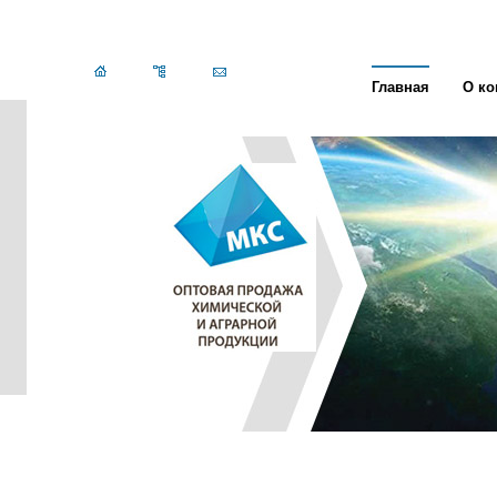
Главная
О к