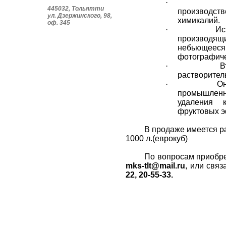
·
445032, Тольятти
производс
ул. Дзержинского, 98,
химикалий.
оф. 345
·
Ис
производя
небьющееся 
фотографиче
·
В
растворител
·
Он
промышленны
удаления 
фруктовых э
В продаже имеется раз
1000 л.(еврокуб)
По вопросам приобре
mks-tlt@mail.ru
, или свя
22, 20-55-33.