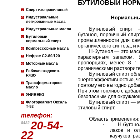
БУТИЛОВЫЙ НОР
Спирт изопропиловый
Индустриальные
Нормальный
легированные масла
Бутиловый спирт —
Индустриальные масла
бутанол, первичный спир
Бутиловый
промышленности для сам
нормальный спирт
органического синтеза, и к
Компрессорные масла
Н-бутанол — это масл
Нефрас С2-80/120
характерным запахом. 
пропорциях, менее 8 г
Моторные масла
органическими растворит
Рабочая жидкость
Бутиловый спирт обл
РЖ8У
энергоэффективностью, че
Трансформаторное
поэтому его выгодно добав
масло
При этом топливо с добав
УНИВЕКО
безопасным для окружаю
Бутиловый спирт — м
Флотореагент Оксаль
Т-92
этиловый спирт.
телефон:
Область применения:
20-54-
8482
·
Н-бутано
лаков и ол
22
каучуков, ра