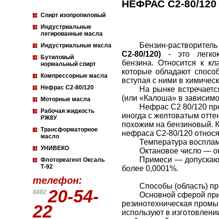
НЕФРАС С2-80/120
Спирт изопропиловый
Индустриальные
легированные масла
Бензин-растворител
Индустриальные масла
С2-80/120)
- это легкок
Бутиловый
бензина. Относится к кл
нормальный спирт
которые обладают способ
Компрессорные масла
вступая с ними в химичес
Нефрас С2-80/120
На рынке встречает
(или «Калоша» в зависимо
Моторные масла
Нефрас С2 80/120 пр
Рабочая жидкость
иногда с желтоватым отте
РЖ8У
похожим на бензиновый. 
Трансформаторное
нефраса С2-80/120 относя
масло
Температура восплам
УНИВЕКО
Октановое число — ок
Примеси — допускают
Флотореагент Оксаль
Т-92
более 0,0001%.
телефон:
Способы (область) п
20-54-
8482
Основной сферой при
резинотехническая промыш
22
используют в изготовлени