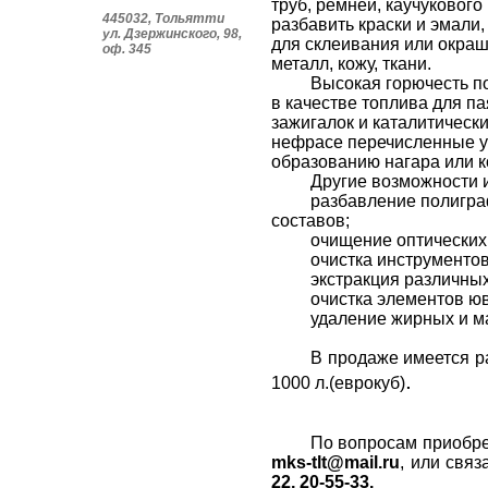
труб, ремней, каучуковог
445032, Тольятти
разбавить краски и эмали
ул. Дзержинского, 98,
для склеивания или окра
оф. 345
металл, кожу, ткани.
Высокая горючесть п
в качестве топлива для па
зажигалок и каталитически
нефрасе перечисленные ус
образованию нагара или к
Другие возможности 
разбавление полигра
составов;
очищение оптических 
очистка инструментов
экстракция различных
очистка элементов ю
удаление жирных и ма
В продаже имеется раз
.
1000 л.(еврокуб)
По вопросам приобре
mks-tlt@mail.ru
, или свя
22, 20-55-33.